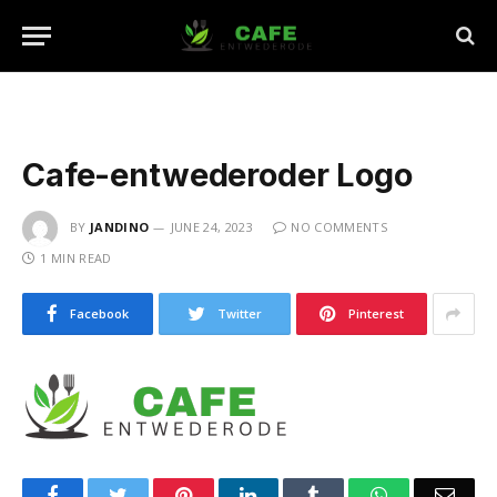
Cafe-entwederoder Logo
BY
JANDINO
JUNE 24, 2023
NO COMMENTS
1 MIN READ
Facebook
Twitter
Pinterest
Facebook
Twitter
Pinterest
LinkedIn
Tumblr
WhatsApp
Emai