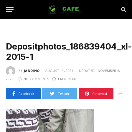
Depositphotos_186839404_xl
2015-1
BY
JANDINO
AUGUST 14, 2021
UPDATED:
NOVEMBER 6,
2022
NO COMMENTS
1 MIN READ
Facebook
Twitter
Pinterest