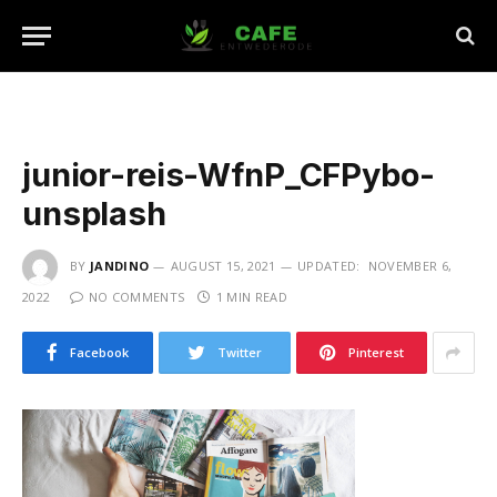
junior-reis-WfnP_CFPybo-
unsplash
BY
JANDINO
AUGUST 15, 2021
UPDATED:
NOVEMBER 6,
2022
NO COMMENTS
1 MIN READ
Facebook
Twitter
Pinterest