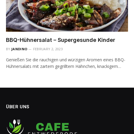
BBQ-Hühnersalat – Supergesunde Kinder
BY
JANDINO
FEBRUARY 2, 2023
Genießen Sie die rauchigen und würzigen Aromen eines BBQ-
Hühnersalats mit zartem gegrilltem Hähnchen, knackigem…
ÜBER UNS