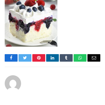
Facebook
Twitter
Pinterest
LinkedIn
Tumblr
WhatsApp
Emai