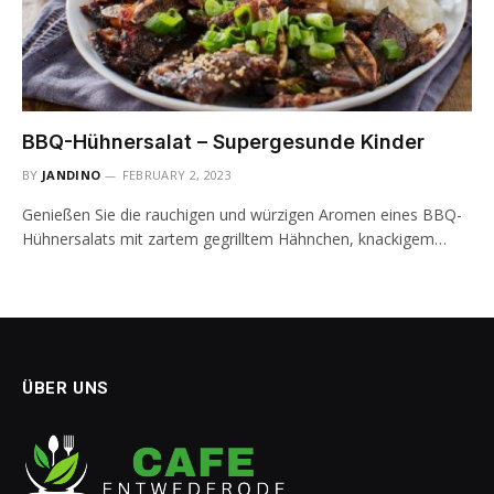
BBQ-Hühnersalat – Supergesunde Kinder
BY
JANDINO
FEBRUARY 2, 2023
Genießen Sie die rauchigen und würzigen Aromen eines BBQ-
Hühnersalats mit zartem gegrilltem Hähnchen, knackigem…
ÜBER UNS