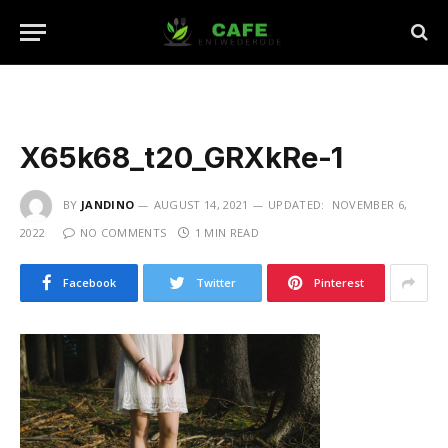
X65k68_t20_GRXkRe-1
BY
JANDINO
AUGUST 14, 2021
UPDATED:
NOVEMBER 6,
2022
NO COMMENTS
1 MIN READ
Facebook
Twitter
Pinterest