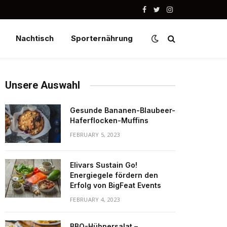
Facebook
Twitter
Instagram
Nachtisch
Sporternährung
Unsere Auswahl
Gesunde Bananen-Blaubeer-
Haferflocken-Muffins
FEBRUARY 5, 2023
Elivars Sustain Go!
Energiegele fördern den
Erfolg von BigFeat Events
FEBRUARY 4, 2023
BBQ-Hühnersalat –