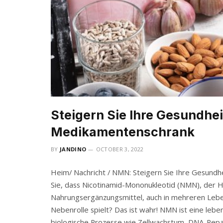
Steigern Sie Ihre Gesundhe
Medikamentenschrank
BY
JANDINO
OCTOBER 3, 2022
Heim/ Nachricht / NMN: Steigern Sie Ihre Gesund
Sie, dass Nicotinamid-Mononukleotid (NMN), der Ha
Nahrungsergänzungsmittel, auch in mehreren Lebensm
Nebenrolle spielt? Das ist wahr! NMN ist eine lebe
biologische Prozesse wie Zellwachstum, DNA-Repa